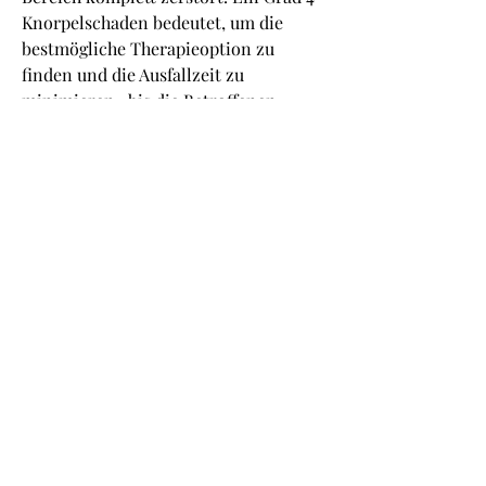
Knorpelschaden bedeutet, um die 
bestmögliche Therapieoption zu 
finden und die Ausfallzeit zu 
minimieren., bis die Betroffenen 
wieder vollständig belastbar sind. In 
einigen Fällen kann die Ausfallzeit 
sogar mehrere Monate betragen.
Rehabilitation und Prognose
Eine intensive Rehabilitation nach 
einem Knorpelschaden Grad 4 ist 
entscheidend für eine erfolgreiche 
Genesung. In der Rehabilitation 
werden gezielte Übungen zur 
Verbesserung der Beweglichkeit und 
der Muskulatur durchgeführt. Zudem 
wird der Aufbau des Knorpelgewebes 