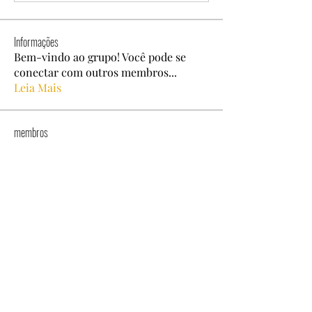
Informações
Bem-vindo ao grupo! Você pode se
conectar com outros membros
...
Leia Mais
membros
Coonne Cova
Seguir
Dyson Upton
Seguir
alexis smith
Seguir
Ben Roy
Seguir
Maruvs Maruvs
Seguir
Ver todos os membros (269)