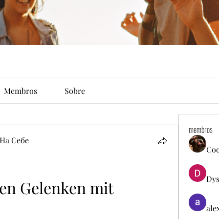
Membros
Sobre
membros
На Себе
Co
Dys
en Gelenken mit 
ale