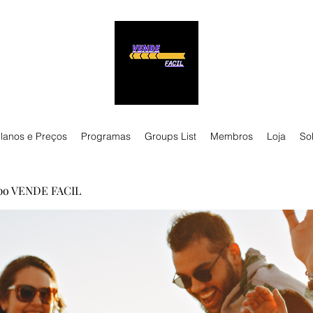
lanos e Preços
Programas
Groups List
Membros
Loja
So
po VENDE FACIL