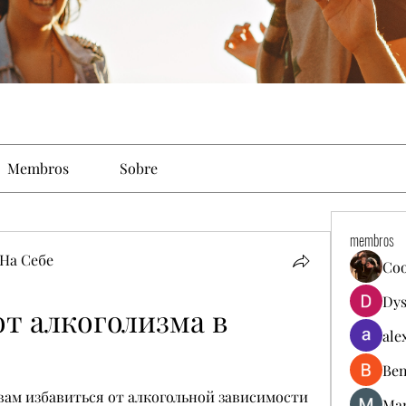
Membros
Sobre
membros
На Себе
Co
Dys
т алкоголизма в 
ale
Ben
ам избавиться от алкогольной зависимости 
Mar