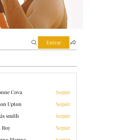
Entrar
onne Cova
Seguir
on Upton
Seguir
xis smith
Seguir
 Roy
Seguir
uvs Maruvs
Seguir