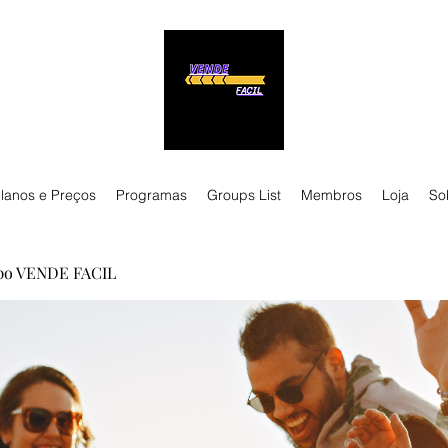
lanos e Preços
Programas
Groups List
Membros
Loja
So
po VENDE FACIL