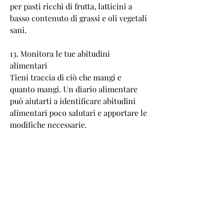
per pasti ricchi di frutta, latticini a 
basso contenuto di grassi e oli vegetali 
sani.
13. Monitora le tue abitudini 
alimentari
Tieni traccia di ciò che mangi e 
quanto mangi. Un diario alimentare 
può aiutarti a identificare abitudini 
alimentari poco salutari e apportare le 
modifiche necessarie.
14. Evita i pasti fuori casa
I pasti fuori casa sono spesso ricchi di 
calorie e di zuccheri. Cerca di 
preparare i pasti a casa il più spesso 
possibile per avere il controllo su ciò 
che mangi.