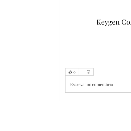
Keygen Cor
0
Escreva um comentário