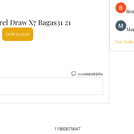
Ben
el Draw X7 Bagas31 21
Mar
DOWNLOAD
Ver todo
0 comentário
11960675647