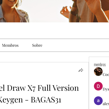
Membros
Sobre
membros
Co
 Draw X7 Full Version 
Dys
 Keygen - BAGAS31
ale