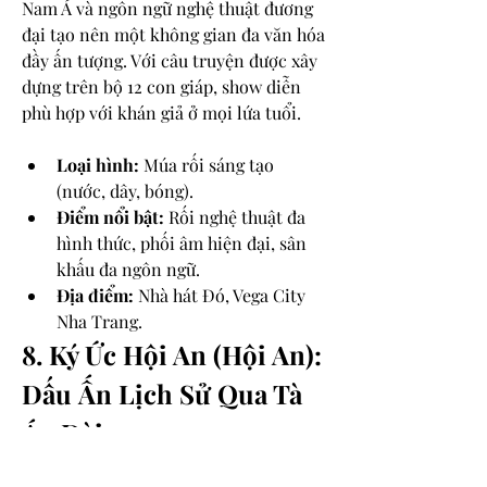
Nam Á và ngôn ngữ nghệ thuật đương 
đại tạo nên một không gian đa văn hóa 
đầy ấn tượng. Với câu truyện được xây 
dựng trên bộ 12 con giáp, show diễn 
phù hợp với khán giả ở mọi lứa tuổi.
Loại hình:
 Múa rối sáng tạo 
(nước, dây, bóng).
Điểm nổi bật:
 Rối nghệ thuật đa 
hình thức, phối âm hiện đại, sân 
khấu đa ngôn ngữ.
Địa điểm:
 Nhà hát Đó, Vega City 
Nha Trang.
8. Ký Ức Hội An (Hội An): 
Dấu Ấn Lịch Sử Qua Tà 
Áo Dài
"Ký Ức Hội An" không chỉ là một show 