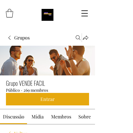
Grupos
Grupo VENDE FACIL
Público
·
269 membros
Entrar
Discussão
Mídia
Membros
Sobre