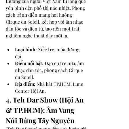
thường của người Việt Nam từ làng quê 
yên bình đến phố thị náo nhiệt. Phong 
cách trình diễn mang hơi hướng 
Cirque du Soleil, kết hợp với âm nhạc 
dân tộc và điện tử, tạo nên một trải 
nghiệm nghệ thuật đầy mới lạ.
Loại hình:
 Xiếc tre, múa đương 
đại.
Điểm nổi bật:
 Đạo cụ tre nứa, âm 
nhạc dân tộc, phong cách Cirque 
du Soleil.
Địa điểm:
 Nhà hát TP.HCM, Lune 
Center Hội An.
4. Teh Dar Show (Hội An 
& TP.HCM): Âm Vang 
Núi Rừng Tây Nguyên
"Teh Dar Show" mang đến cho khán giả 