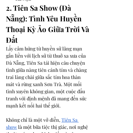
2. Tiên Sa Show (Đà 
Nẵng): Tình Yêu Huyền 
Thoại Kỳ Ảo Giữa Trời Và 
Đất
Lấy cảm hứng từ huyền sử lãng mạn 
gắn liền với lịch sử từ thuở xa xưa của 
Đà Nẵng, Tiên Sa tái hiện câu chuyện 
tình giữa nàng tiên cánh tím và chàng 
trai làng chài giữa sắc tím hoa thàn 
mát và rừng xanh Sơn Trà. Một mối 
tình xuyên không gian, một cuộc đấu 
tranh với định mệnh đã mang đến sức 
mạnh kết nối hai thế giới.
Không chỉ là một vở diễn, 
Tiên Sa 
show
 là một bữa tiệc thị giác, nơi nghệ 