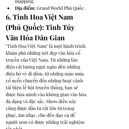
mapping.
Địa điểm:
 Grand World Phú Quốc.
6. Tinh Hoa Việt Nam 
(Phú Quốc): Tinh Túy 
Văn Hóa Dân Gian
"Tinh Hoa Việt Nam" là một hành trình 
khám phá những nét đẹp văn hóa cổ 
truyền của Việt Nam. Từ những làn 
điệu cải lương ngọt ngào đến những 
điệu hò vè dí dỏm, từ những màn múa 
cổ uyển chuyển đến những hoạt cảnh 
tái hiện lễ hội truyền thống, bạn sẽ 
được hòa mình vào không gian văn hóa 
đa dạng và đặc sắc. Show diễn này 
cũng được đầu tư rất lớn từ trang 
phục, âm nhạc, cho đến đạo cụ để 
người xem có được những trải nghiệm 
tốt nhất.