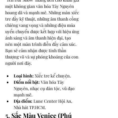
một không gian văn hóa Tây Nguyên 
hoang dã và mạnh mẽ. Những màn xiếc 
tre đầy kỹ thuật, những âm thanh cồng 
chiêng vang vọng và những điệu múa 
uyển chuyển được kết hợp với hiệu ứng 
ánh sáng và âm thanh hiện đại, tạo 
nên một màn trình diễn đầy cảm xúc. 
Bạn sẽ cảm nhận được tinh thần 
thượng võ và sự phóng khoáng của con 
người nơi đây.
Loại hình:
 Xiếc tre kể chuyện.
Điểm nổi bật:
 Văn hóa Tây 
Nguyên, nhạc cụ dân tộc, vũ đạo 
mạnh mẽ.
Địa điểm:
 Lune Center Hội An, 
Nhà hát TP.HCM.
5. Sắc Màu Venice (Phú 