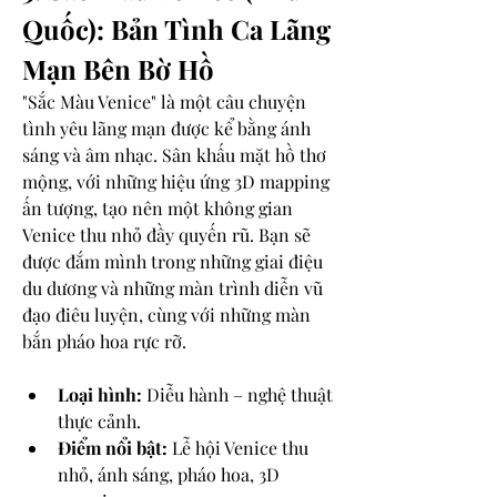
Quốc): Bản Tình Ca Lãng 
Mạn Bên Bờ Hồ
"Sắc Màu Venice" là một câu chuyện 
tình yêu lãng mạn được kể bằng ánh 
sáng và âm nhạc. Sân khấu mặt hồ thơ 
mộng, với những hiệu ứng 3D mapping 
ấn tượng, tạo nên một không gian 
Venice thu nhỏ đầy quyến rũ. Bạn sẽ 
được đắm mình trong những giai điệu 
du dương và những màn trình diễn vũ 
đạo điêu luyện, cùng với những màn 
bắn pháo hoa rực rỡ.
Loại hình:
 Diễu hành – nghệ thuật 
thực cảnh.
Điểm nổi bật:
 Lễ hội Venice thu 
nhỏ, ánh sáng, pháo hoa, 3D 