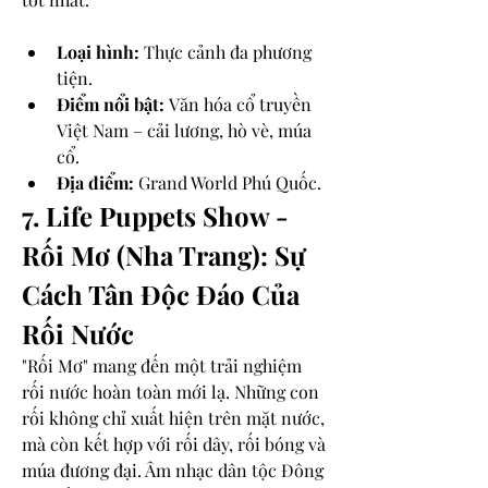
Loại hình:
 Thực cảnh đa phương 
tiện.
Điểm nổi bật:
 Văn hóa cổ truyền 
Việt Nam – cải lương, hò vè, múa 
cổ.
Địa điểm:
 Grand World Phú Quốc.
7. Life Puppets Show - 
Rối Mơ (Nha Trang): Sự 
Cách Tân Độc Đáo Của 
Rối Nước
"Rối Mơ" mang đến một trải nghiệm 
rối nước hoàn toàn mới lạ. Những con 
rối không chỉ xuất hiện trên mặt nước, 
mà còn kết hợp với rối dây, rối bóng và 
múa đương đại. Âm nhạc dân tộc Đông 