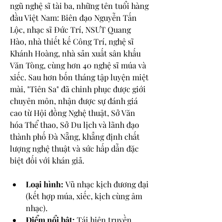
ngũ nghệ sĩ tài ba, những tên tuổi hàng 
đầu Việt Nam: Biên đạo Nguyễn Tấn 
Lộc, nhạc sĩ Đức Trí, NSƯT Quang 
Hào, nhà thiết kế Công Trí, nghệ sĩ 
Khánh Hoàng, nhà sản xuất sân khấu 
Văn Tòng, cùng hơn 40 nghệ sĩ múa và 
xiếc. Sau hơn bốn tháng tập luyện miệt 
mài, "Tiên Sa" đã chinh phục được giới 
chuyên môn, nhận được sự đánh giá 
cao từ Hội đồng Nghệ thuật, Sở Văn 
hóa Thể thao, Sở Du lịch và lãnh đạo 
thành phố Đà Nẵng, khẳng định chất 
lượng nghệ thuật và sức hấp dẫn đặc 
biệt đối với khán giả.
Loại hình:
 Vũ nhạc kịch đương đại 
(kết hợp múa, xiếc, kịch cùng âm 
nhạc).
Điểm nổi bật:
 Tái hiện truyền 