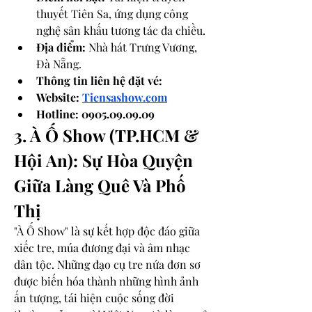
thuyết Tiên Sa, ứng dụng công 
nghệ sân khấu tương tác đa chiều.
Địa điểm:
 Nhà hát Trưng Vương, 
Đà Nẵng.
Thông tin liên hệ đặt vé: 
Website: 
Tiensashow.com
Hotline: 0905.09.09.09
3. À Ố Show (TP.HCM & 
Hội An): Sự Hòa Quyện 
Giữa Làng Quê Và Phố 
Thị
"À Ố Show" là sự kết hợp độc đáo giữa 
xiếc tre, múa đương đại và âm nhạc 
dân tộc. Những đạo cụ tre nứa đơn sơ 
được biến hóa thành những hình ảnh 
ấn tượng, tái hiện cuộc sống đời 