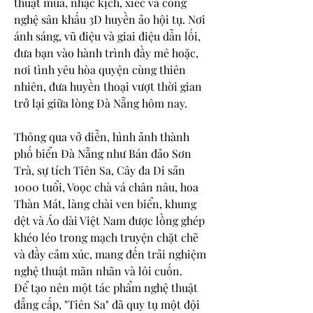
thuật múa, nhạc kịch, xiếc và công 
nghệ sân khấu 3D huyền ảo hội tụ. Nơi 
ánh sáng, vũ điệu và giai điệu dẫn lối, 
đưa bạn vào hành trình đầy mê hoặc, 
nơi tình yêu hòa quyện cùng thiên 
nhiên, đưa huyền thoại vượt thời gian 
trở lại giữa lòng Đà Nẵng hôm nay.
Thông qua vở diễn, hình ảnh thành 
phố biển Đà Nẵng như Bán đảo Sơn 
Trà, sự tích Tiên Sa, Cây đa Di sản 
1000 tuổi, Voọc chà vá chân nâu, hoa 
Thàn Mát, làng chài ven biển, khung 
dệt và Áo dài Việt Nam được lồng ghép 
khéo léo trong mạch truyện chặt chẽ 
và đầy cảm xúc, mang đến trải nghiệm 
nghệ thuật mãn nhãn và lôi cuốn.
Để tạo nên một tác phẩm nghệ thuật 
đẳng cấp, "Tiên Sa" đã quy tụ một đội 