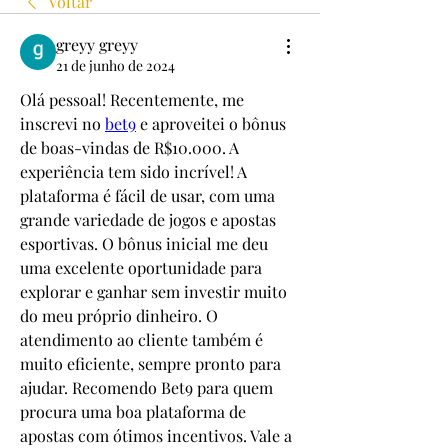
Voltar
greyy greyy
21 de junho de 2024
Olá pessoal! Recentemente, me 
inscrevi no 
bet9
 e aproveitei o bônus 
de boas-vindas de R$10.000. A 
experiência tem sido incrível! A 
plataforma é fácil de usar, com uma 
grande variedade de jogos e apostas 
esportivas. O bônus inicial me deu 
uma excelente oportunidade para 
explorar e ganhar sem investir muito 
do meu próprio dinheiro. O 
atendimento ao cliente também é 
muito eficiente, sempre pronto para 
ajudar. Recomendo Bet9 para quem 
procura uma boa plataforma de 
apostas com ótimos incentivos. Vale a 