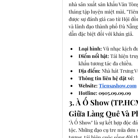
nhà sản xuất sân khấu Văn Tòng
tháng tập luyện miệt mài, "Tiê
được sự đánh giá cao từ Hội đồn
và lãnh đạo thành phố Đà Nẵng,
dẫn đặc biệt đối với khán giả.
Loại hình:
 Vũ nhạc kịch đư
Điểm nổi bật:
 Tái hiện tr
khấu tương tác đa chiều.
Địa điểm:
 Nhà hát Trưng 
Thông tin liên hệ đặt vé: 
Website: 
Tiensashow.com
Hotline: 0905.09.09.09
3. À Ố Show (TP.HC
Giữa Làng Quê Và P
"À Ố Show" là sự kết hợp độc đá
tộc. Những đạo cụ tre nứa đơn 
tượng, tái hiện cuộc sống đời t