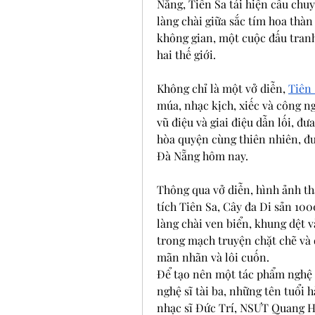
Nẵng, Tiên Sa tái hiện câu chuy
làng chài giữa sắc tím hoa thà
không gian, một cuộc đấu tran
hai thế giới.
Không chỉ là một vở diễn, 
Tiên
múa, nhạc kịch, xiếc và công ng
vũ điệu và giai điệu dẫn lối, đư
hòa quyện cùng thiên nhiên, đưa
Đà Nẵng hôm nay.
Thông qua vở diễn, hình ảnh th
tích Tiên Sa, Cây đa Di sản 100
làng chài ven biển, khung dệt v
trong mạch truyện chặt chẽ và 
mãn nhãn và lôi cuốn.
Để tạo nên một tác phẩm nghệ t
nghệ sĩ tài ba, những tên tuổi 
nhạc sĩ Đức Trí, NSƯT Quang Hà