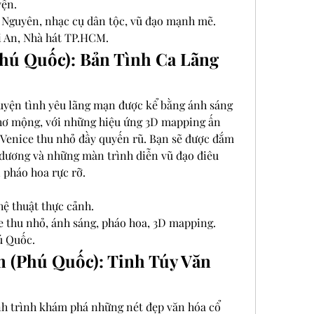
yện.
 Nguyên, nhạc cụ dân tộc, vũ đạo mạnh mẽ.
i An, Nhà hát TP.HCM.
Phú Quốc): Bản Tình Ca Lãng 
uyện tình yêu lãng mạn được kể bằng ánh sáng 
hơ mộng, với những hiệu ứng 3D mapping ấn 
Venice thu nhỏ đầy quyến rũ. Bạn sẽ được đắm 
dương và những màn trình diễn vũ đạo điêu 
 pháo hoa rực rỡ.
hệ thuật thực cảnh.
ce thu nhỏ, ánh sáng, pháo hoa, 3D mapping.
ú Quốc.
m (Phú Quốc): Tinh Túy Văn 
h trình khám phá những nét đẹp văn hóa cổ 