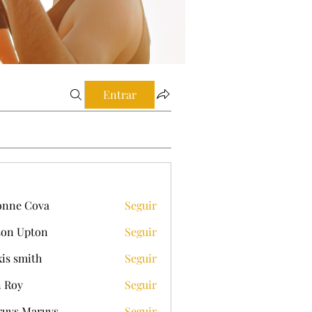
Entrar
onne Cova
Seguir
on Upton
Seguir
xis smith
Seguir
 Roy
Seguir
uvs Maruvs
Seguir