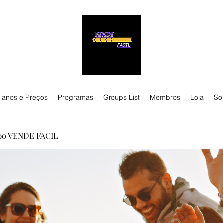
lanos e Preços
Programas
Groups List
Membros
Loja
So
po VENDE FACIL