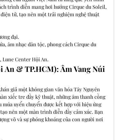
ch trình diễn mang hơi hướng Cirque du Soleil, 
điện tử, tạo nên một trải nghiệm nghệ thuật 
ương đại.
nứa, âm nhạc dân tộc, phong cách Cirque du 
, Lune Center Hội An.
ội An & TP.HCM): Âm Vang Núi 
hán giả một không gian văn hóa Tây Nguyên 
n xiếc tre đầy kỹ thuật, những âm thanh cồng 
u múa uyển chuyển được kết hợp với hiệu ứng 
 tạo nên một màn trình diễn đầy cảm xúc. Bạn 
ợng võ và sự phóng khoáng của con người nơi 