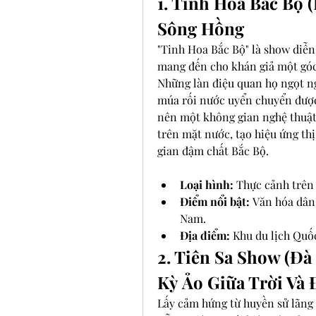
1. Tinh Hoa Bắc Bộ 
Sông Hồng
"Tinh Hoa Bắc Bộ" là show diễn 
mang đến cho khán giả một góc 
Những làn điệu quan họ ngọt ng
múa rối nước uyển chuyển được 
nên một không gian nghệ thuật 
trên mặt nước, tạo hiệu ứng th
gian đậm chất Bắc Bộ.
Loại hình:
 Thực cảnh trên
Điểm nổi bật:
 Văn hóa dân
Nam.
Địa điểm:
 Khu du lịch Quố
2. Tiên Sa Show (Đà
Kỳ Ảo Giữa Trời Và 
Lấy cảm hứng từ huyền sử lãng m