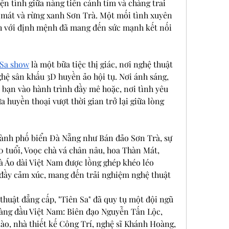
ện tình giữa nàng tiên cánh tím và chàng trai 
n mát và rừng xanh Sơn Trà. Một mối tình xuyên 
h với định mệnh đã mang đến sức mạnh kết nối 
 Sa show
 là một bữa tiệc thị giác, nơi nghệ thuật 
hệ sân khấu 3D huyền ảo hội tụ. Nơi ánh sáng, 
a bạn vào hành trình đầy mê hoặc, nơi tình yêu 
 huyền thoại vượt thời gian trở lại giữa lòng 
ành phố biển Đà Nẵng như Bán đảo Sơn Trà, sự 
0 tuổi, Voọc chà vá chân nâu, hoa Thàn Mát, 
à Áo dài Việt Nam được lồng ghép khéo léo 
đầy cảm xúc, mang đến trải nghiệm nghệ thuật 
huật đẳng cấp, "Tiên Sa" đã quy tụ một đội ngũ 
hàng đầu Việt Nam: Biên đạo Nguyễn Tấn Lộc, 
o, nhà thiết kế Công Trí, nghệ sĩ Khánh Hoàng, 