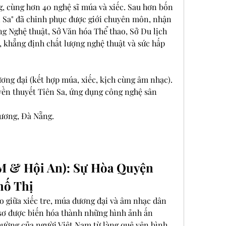
, cùng hơn 40 nghệ sĩ múa và xiếc. Sau hơn bốn 
n Sa" đã chinh phục được giới chuyên môn, nhận 
g Nghệ thuật, Sở Văn hóa Thể thao, Sở Du lịch 
 khẳng định chất lượng nghệ thuật và sức hấp 
ơng đại (kết hợp múa, xiếc, kịch cùng âm nhạc).
uyền thuyết Tiên Sa, ứng dụng công nghệ sân 
Vương, Đà Nẵng.
M & Hội An): Sự Hòa Quyện 
hố Thị
o giữa xiếc tre, múa đương đại và âm nhạc dân 
sơ được biến hóa thành những hình ảnh ấn 
hường của người Việt Nam từ làng quê yên bình 