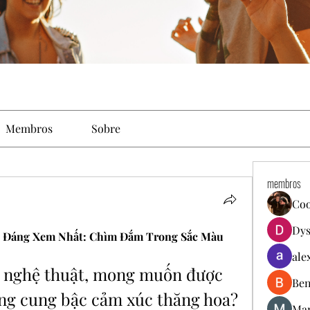
Membros
Sobre
membros
Co
Dys
 Đáng Xem Nhất: Chìm Đắm Trong Sắc Màu 
ale
u nghệ thuật, mong muốn được 
Ben
g cung bậc cảm xúc thăng hoa? 
Mar