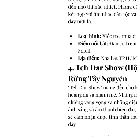
đến phố thị náo nhiệt. Phong cá
kết hợp với âm nhạc dân tộc và 
đầy mới lạ.
Loại hình:
 Xiếc tre, múa đ
Điểm nổi bật:
 Đạo cụ tre 
Soleil.
Địa điểm:
 Nhà hát TP.HCM
4. Teh Dar Show (H
Rừng Tây Nguyên
"Teh Dar Show" mang đến cho k
hoang dã và mạnh mẽ. Những mà
chiêng vang vọng và những điệ
ánh sáng và âm thanh hiện đại,
sẽ cảm nhận được tinh thần thư
đây.