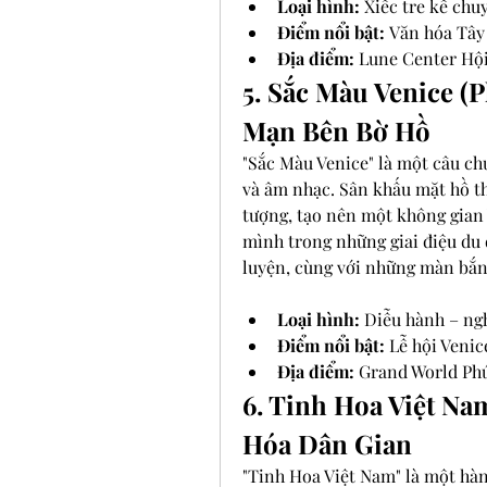
Loại hình:
 Xiếc tre kể chu
Điểm nổi bật:
 Văn hóa Tây
Địa điểm:
 Lune Center Hộ
5. Sắc Màu Venice (
Mạn Bên Bờ Hồ
"Sắc Màu Venice" là một câu ch
và âm nhạc. Sân khấu mặt hồ t
tượng, tạo nên một không gian 
mình trong những giai điệu du 
luyện, cùng với những màn bắn
Loại hình:
 Diễu hành – ng
Điểm nổi bật:
 Lễ hội Veni
Địa điểm:
 Grand World Ph
6. Tinh Hoa Việt Na
Hóa Dân Gian
"Tinh Hoa Việt Nam" là một hàn