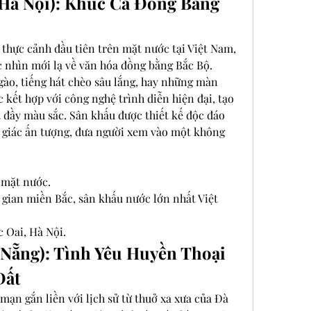
(Hà Nội): Khúc Ca Đồng Bằng 
thực cảnh đầu tiên trên mặt nước tại Việt Nam, 
nhìn mới lạ về văn hóa đồng bằng Bắc Bộ. 
ào, tiếng hát chèo sâu lắng, hay những màn 
kết hợp với công nghệ trình diễn hiện đại, tạo 
đầy màu sắc. Sân khấu được thiết kế độc đáo 
ị giác ấn tượng, đưa người xem vào một không 
 mặt nước.
 gian miền Bắc, sân khấu nước lớn nhất Việt 
c Oai, Hà Nội.
 Nẵng): Tình Yêu Huyền Thoại 
Đất
ạn gắn liền với lịch sử từ thuở xa xưa của Đà 