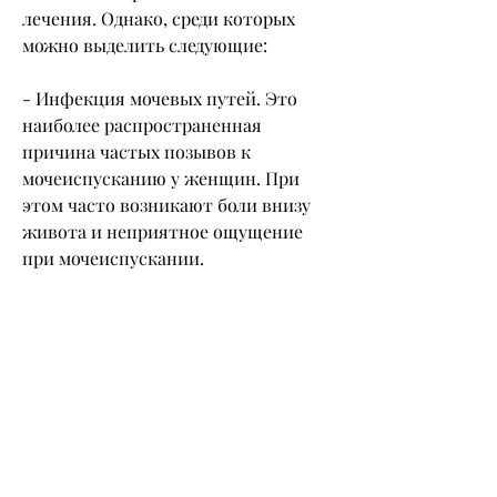
лечения. Однако, среди которых 
можно выделить следующие:
- Инфекция мочевых путей. Это 
наиболее распространенная 
причина частых позывов к 
мочеиспусканию у женщин. При 
этом часто возникают боли внизу 
живота и неприятное ощущение 
при мочеиспускании.
- Недержание мочи. Это состояние, 
следуя нескольким простым 
рекомендациям., женщина может 
испытывать неприятное ощущение 
при мочеиспускании.
Почему возникают частые позывы к 