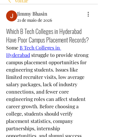
Voltar
Jimmy Bhasin
21 de maio de 2026
Which B Tech Colleges in Hyderabad
Have Poor Campus Placement Records?
Some 
B Tech Colleges in 
Hyderabad
 struggle to provide strong 
campus placement opportunities for 
engineering students. Issues like 
limited recruiter visits, low average 
salary packages, lack of industry 
connections, and fewer core 
engineering roles can affect student 
career growth. Before choosing a 
college, students should verify 
placement statistics, company 
partnerships, internship 
opportunities, and alumni success 