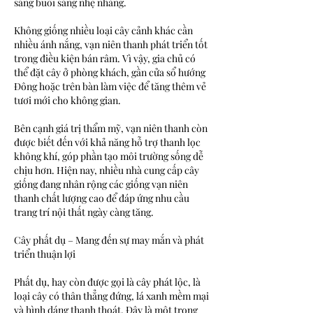
sáng buổi sáng nhẹ nhàng.
Không giống nhiều loại cây cảnh khác cần 
nhiều ánh nắng, vạn niên thanh phát triển tốt 
trong điều kiện bán râm. Vì vậy, gia chủ có 
thể đặt cây ở phòng khách, gần cửa sổ hướng 
Đông hoặc trên bàn làm việc để tăng thêm vẻ 
tươi mới cho không gian.
Bên cạnh giá trị thẩm mỹ, vạn niên thanh còn 
được biết đến với khả năng hỗ trợ thanh lọc 
không khí, góp phần tạo môi trường sống dễ 
chịu hơn. Hiện nay, nhiều nhà cung cấp cây 
giống đang nhân rộng các giống vạn niên 
thanh chất lượng cao để đáp ứng nhu cầu 
trang trí nội thất ngày càng tăng.
Cây phất dụ – Mang đến sự may mắn và phát 
triển thuận lợi
Phất dụ, hay còn được gọi là cây phát lộc, là 
loại cây có thân thẳng đứng, lá xanh mềm mại 
và hình dáng thanh thoát. Đây là một trong 