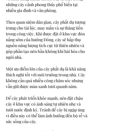
những cây cảnh phong thủy phổ biến tại 
nhiều gia đình và văn phòng.
Theo quan niệm dân gian, cây phất dụ tượng 
trưng cho tài lộc, may mắn và sự thăng tiến 
trong công việc. Khi được đặt ở khu vực đón 
nắng sớm của hướng Đông, cây sẽ hấp thụ 
nguồn năng lượng tích cực từ thiên nhiên và 
góp phần tạo nên bầu không khí hài hòa cho 
ngôi nhà.
Một ưu điểm lớn của cây phất dụ là khả năng 
thích nghi tốt với môi trường trong nhà. Cây 
không cần quá nhiều công chăm sóc nhưng 
vẫn giữ được màu xanh tươi quanh năm.
Để cây phát triển khỏe mạnh, nên đặt chậu 
cây ở khu vực có ánh sáng tự nhiên nhẹ và 
tưới nước định kỳ. Tránh để cây bị ngập úng 
vì điều này có thể làm ảnh hưởng đến bộ rễ và 
sức sống của cây.