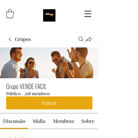
Grupos
Grupo VENDE FACIL
Público
·
268 membros
Entrar
Discussão
Mídia
Membros
Sobre