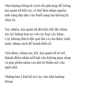
Nhà hướng Đông là vị trí rất phù hợp để trồng 
lan quân tử bởi cây có thể đón nhận nguồn 
ánh sáng dịu nhẹ vào buổi sáng mà không bị 
cháy lá.
Tuy nhiên, lan quân tử đòi hỏi chế độ chăm 
sóc kỹ lưỡng hơn so với các loại cây khác. 
Cây không thích đất quá ẩm và cần được tưới 
nước đúng cách để tránh thối rễ.
Nếu được chăm sóc tốt, lan quân tử sẽ trở 
thành điểm nhấn nổi bật cho không gian sống 
và góp phần nâng cao giá trị thẩm mỹ của 
ngôi nhà.
Những lưu ý khi bố trí cây cho nhà hướng 
Đông
Mặc dù cây xanh mang lại nhiều lợi ích nhưng 
việc bố trí quá nhiều cây trong cùng một 
không gian có thể gây cảm giác rối mắt và 
khó chăm sóc. Đối với phòng khách hoặc ban 