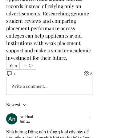
records instead of relying only on 
advertisements. Researching genuine 
student reviews and comparing 
placement performance across 
colleges can help applicants avoid 
institutions with weak placement 
support and make a smarter academic 
investment for their future.
0
1
6
Write a comment...
Newest
An Hoai
Jun 22
Nhà hướng Đông nên trồng 5 loại cây này để 
đón nắng sớm, tăng sinh khí và thu hút năng 