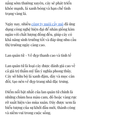
nắng sớm thường xuyên, cây sẽ phát triển 
khỏe mạnh, lá xanh bóng và hạn chế tình 
trạng vàng lá.
Ngày nay, nhiều 
công ty nuôi cấy mô
 đã ứng 
dụng công nghệ hiện đại để nhân giống kim 
ngân với chất lượng đồng đều, giúp cây có 
khả năng sinh trưởng tốt và đáp ứng nhu cầu 
thị trường ngày càng cao.
Lan quân tử – Vẻ đẹp thanh cao và tinh tế
Lan quân tử là loại cây được đánh giá cao về 
cả giá trị thẩm mỹ lẫn ý nghĩa phong thủy. 
Cây sở hữu bộ lá xanh đậm, dày và mọc cân 
đối, tạo nên vẻ đẹp trang nhã đặc trưng.
Điểm nổi bật nhất của lan quân tử chính là 
những chùm hoa màu cam, đỏ hoặc vàng rực 
rỡ xuất hiện vào mùa xuân. Đây được xem là 
biểu tượng của sự khởi đầu mới, thành công 
và niềm vui trong cuộc sống.