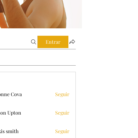
Entrar
onne Cova
Seguir
on Upton
Seguir
xis smith
Seguir