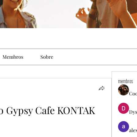
Membros
Sobre
membros
Co
io Gypsy Cafe KONTAK
Dys
ale