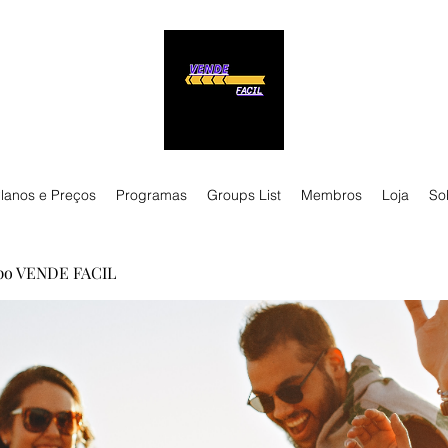
lanos e Preços
Programas
Groups List
Membros
Loja
So
po VENDE FACIL