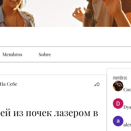
Membros
Sobre
membros
На Себе
Co
Dys
й из почек лазером в 
ale