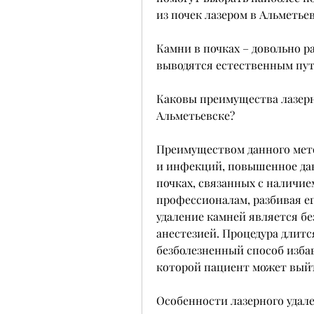
из почек лазером в Альметье
Камни в почках – довольно р
выводятся естественным пут
Каковы преимущества лазерно
Альметьевске?
Преимуществом данного мето
и инфекций, повышенное дав
почках, связанных с наличие
профессионалам, разбивая ег
удаление камней является бе
анестезией. Процедура длитс
безболезненный способ изба
которой пациент может выйт
Особенности лазерного удале