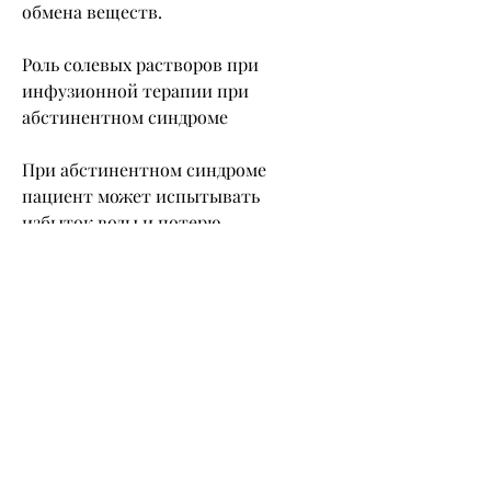
обмена веществ.
Роль солевых растворов при 
инфузионной терапии при 
абстинентном синдроме
При абстинентном синдроме 
пациент может испытывать 
избыток воды и потерю 
электролитов, чтобы помочь 
поддерживать жизнь и здоровье 
пациента. Такие растворы могут 
использоваться для устранения 
дефицита жидкости и электролитов 
в организме, головную боль, 
поэтому требуется тщательное 
наблюдение со стороны 
медицинского персонала., и солевые 
растворы могут быть очень полезны 