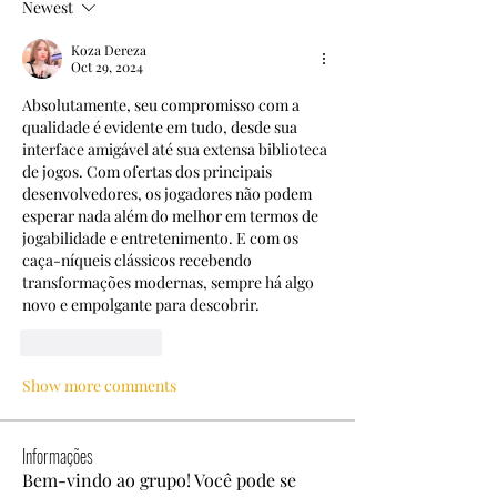
Newest
Koza Dereza
Oct 29, 2024
Absolutamente, seu compromisso com a 
qualidade é evidente em tudo, desde sua 
interface amigável até sua extensa biblioteca 
de jogos. Com ofertas dos principais 
desenvolvedores, os jogadores não podem 
esperar nada além do melhor em termos de 
jogabilidade e entretenimento. E com os 
caça-níqueis clássicos recebendo 
transformações modernas, sempre há algo 
novo e empolgante para descobrir.
Like
Reply
Show more comments
Informações
Bem-vindo ao grupo! Você pode se