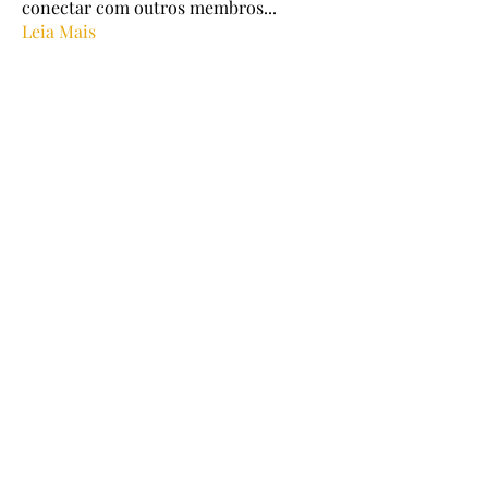
conectar com outros membros
...
Leia Mais
membros
Coonne Cova
Seguir
Dyson Upton
Seguir
alexis smith
Seguir
Ben Roy
Seguir
Maruvs Maruvs
Seguir
Ver todos os membros (269)