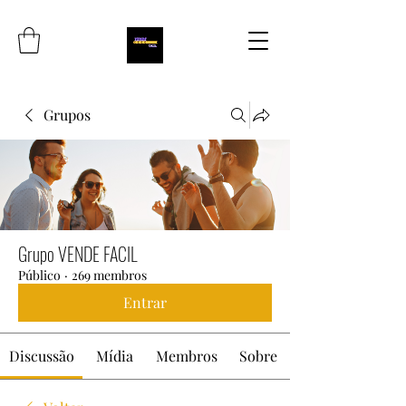
Grupos
Grupo VENDE FACIL
Público
·
269 membros
Entrar
Discussão
Mídia
Membros
Sobre