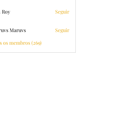
 Roy
Seguir
uvs Maruvs
Seguir
s os membros (269)