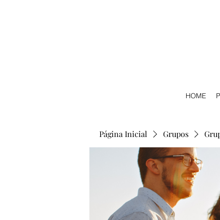
HOME
P
Página Inicial
Grupos
Gru