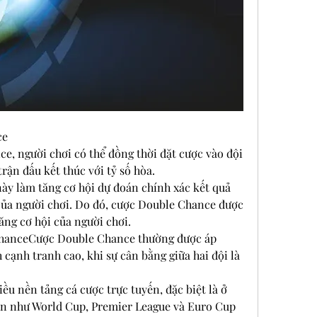
ce
e, người chơi có thể đồng thời đặt cược vào đội 
rận đấu kết thúc với tỷ số hòa.
này làm tăng cơ hội dự đoán chính xác kết quả 
của người chơi. Do đó, cược Double Chance được 
ăng cơ hội của người chơi.
ChanceCược Double Chance thường được áp 
 cạnh tranh cao, khi sự cân bằng giữa hai đội là 
ều nền tảng cá cược trực tuyến, đặc biệt là ở 
ớn như World Cup, Premier League và Euro Cup 