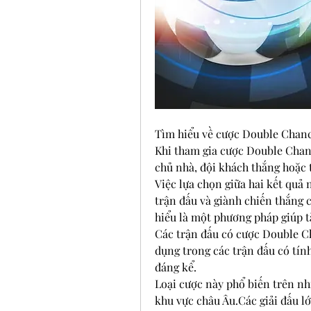
Tìm hiểu về cược Double Chan
Khi tham gia cược Double Chanc
chủ nhà, đội khách thắng hoặc t
Việc lựa chọn giữa hai kết quả 
trận đấu và giành chiến thắng 
hiểu là một phương pháp giúp t
Các trận đấu có cược Double 
dụng trong các trận đấu có tính
đáng kể.
Loại cược này phổ biến trên nhi
khu vực châu Âu.Các giải đấu l