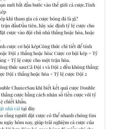
bạn mới bắt đầu bước vào thế giới cá cược.Tính 
kép
ép khi tham gia cá cược bóng đá là gì?
 trận đấuĐầu tiên, hãy xác định tỷ lệ cược cho 
ặt cược vào đội chủ nhà thắng hoặc hòa, hoặc 
.
nh cược cơ hội képCông thức chi tiết để tính 
oặc Đội 2 thắng hoặc hòa: Cược cơ hội kép = Tỷ 
ắng + Tỷ lệ cược cho một trận hòa.
ông thức sau:Cả Đội 1 và Đội 2 đều không thắng: 
c Đội 1 thắng hoặc hòa + Tỷ lệ cược Đội 2 
ouble ChanceSau khi biết kết quả cược Double 
 thắng cược bằng cách nhân số tiền cược với tỷ 
lệ chiết khấu.
ật nhà cái
 tại đây
o rằng người đặt cược có thể nhanh chóng tìm 
u ngày hôm nay, giúp trải nghiệm cá cược của 