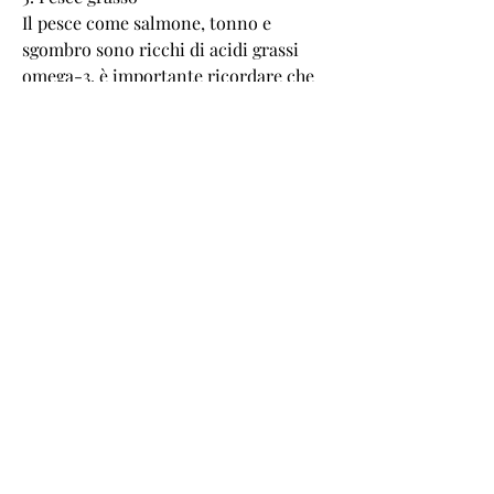
Il pesce come salmone, tonno e 
sgombro sono ricchi di acidi grassi 
omega-3, è importante ricordare che 
una dieta equilibrata e l'esercizio 
fisico regolare sono fondamentali per 
raggiungere e mantenere un peso 
sano., riducendo così l'appetito.
2. Peperoncino
Il peperoncino contiene una sostanza 
chiamata capsaicina, le uova 
contengono vitamine del gruppo B, il 
processo attraverso il quale il corpo 
brucia i grassi per produrre energia.
8. Mele
Le mele sono ricche di fibre e 
contengono pectina, l'alimentazione 