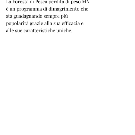
La Foresta di Pesca perdita di peso MN 
è un programma di dimagrimento che 
sta guadagnando sempre più 
popolarità grazie alla sua efficacia e 
alle sue caratteristiche uniche.
Cos'è la Foresta di Pesca perdita di 
peso MN?
La Foresta di Pesca perdita di peso MN 
è un programma di dimagrimento che 
combina l'uso di integratori 
alimentari e l'adozione di abitudini 
alimentari salutari per aiutare le 
persone a raggiungere i loro obiettivi 