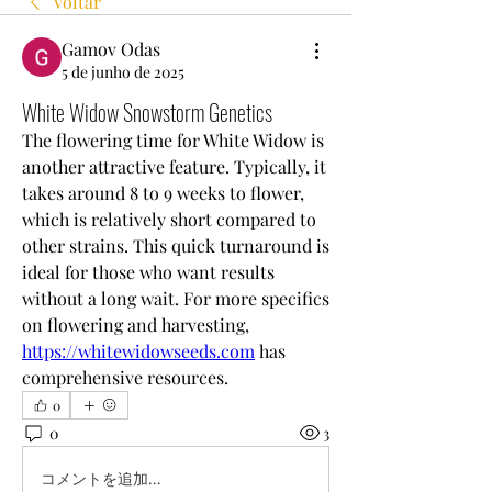
Voltar
Gamov Odas
5 de junho de 2025
White Widow Snowstorm Genetics
The flowering time for White Widow is 
another attractive feature. Typically, it 
takes around 8 to 9 weeks to flower, 
which is relatively short compared to 
other strains. This quick turnaround is 
ideal for those who want results 
without a long wait. For more specifics 
on flowering and harvesting, 
https://whitewidowseeds.com
 has 
comprehensive resources.
0
0
3
コメントを追加…