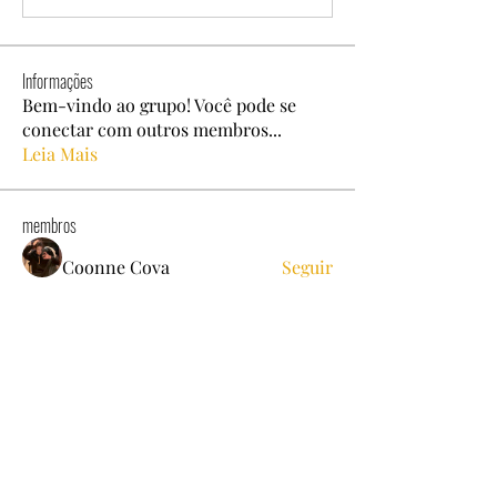
Informações
Bem-vindo ao grupo! Você pode se
conectar com outros membros
...
Leia Mais
membros
Coonne Cova
Seguir
Dyson Upton
Seguir
alexis smith
Seguir
Ben Roy
Seguir