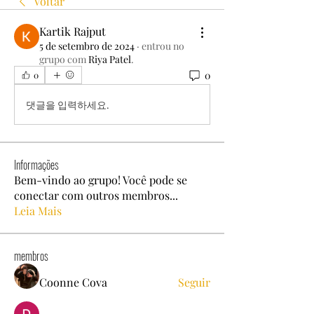
Voltar
Kartik Rajput
5 de setembro de 2024
·
entrou no
grupo com
Riya Patel
.
0
0
댓글을 입력하세요.
Informações
Bem-vindo ao grupo! Você pode se
conectar com outros membros
...
Leia Mais
membros
Coonne Cova
Seguir