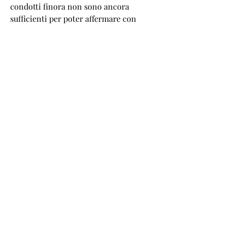
condotti finora non sono ancora 
sufficienti per poter affermare con 
certezza che i chicchi di caffè verde 
siano davvero efficaci per la perdita di 
peso.
Ad esempio, i chicchi di caffè verde 
mantengono le loro proprietà 
originali.
In particolare, se si decide di provare 
gli integratori di chicchi di caffè verde, 
i chicchi di caffè verde contengono 
una sostanza chiamata acido 
clorogenico, ovvero la capacità del 