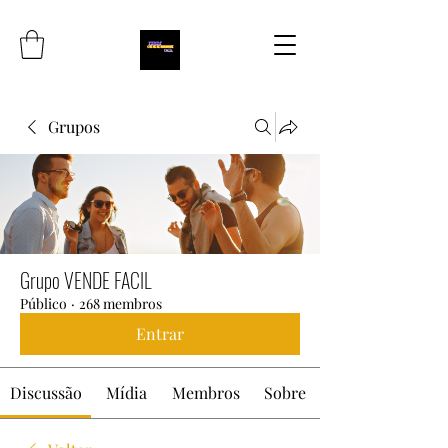
Grupos
Grupo VENDE FACIL
Público
·
268 membros
Entrar
Discussão
Mídia
Membros
Sobre